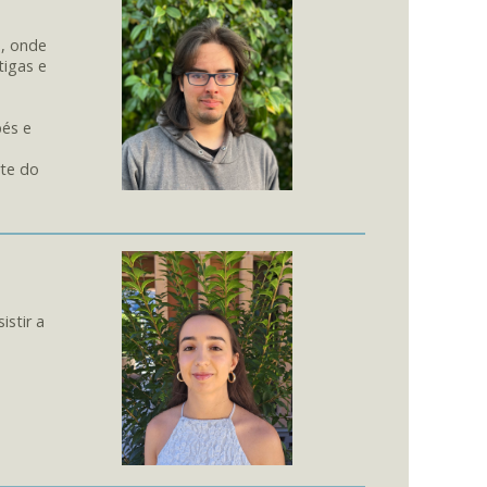
á, onde
tigas e
pés e
rte do
istir a