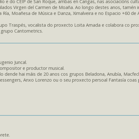
Hío e do CEIP de San Roque, ambas en Cangas, nas asociacións cultu
bilados Virgen del Carmen de Moaña. Ao longo destes anos, tamén 
a Ría, Moañesa de Música e Danza, Ximalveira e no Espacio +60 de 
upo Traspés, vocalista do proxecto Loita Amada e colabora co pro
 grupo Cantometrics.
enio Juncal.
ompositor e productor musical.
do dende hai máis de 20 anos cos grupos Beladona, Anubía, Macfec
 Messengers, Anxo Lorenzo ou o seu proxecto persoal Fantasía coas 
rete.