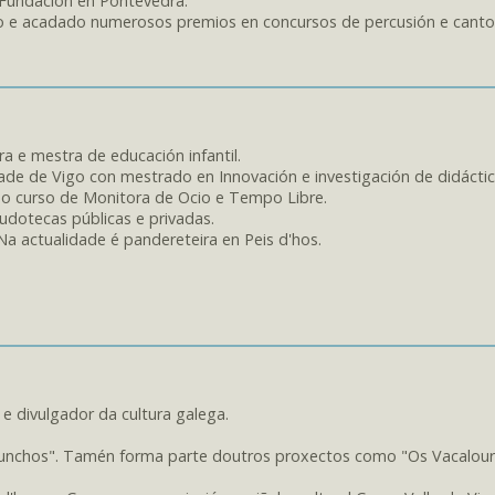
 Fundación en Pontevedra.
do e acadado numerosos premios en concursos de percusión e canto
 e mestra de educación infantil.
dade de Vigo con mestrado en Innovación e investigación de didácti
úe o curso de Monitora de Ocio e Tempo Libre.
ludotecas públicas e privadas.
 actualidade é pandereteira en Peis d'hos.
 e divulgador da cultura galega.
runchos". Tamén forma parte doutros proxectos como "Os Vacalour