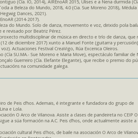
ntiguo (Cía. IO, 2014), AIREnoAR 2015, Ulises e a Nena durmida (Cí
, Toda a Beleza do Mundo, 2018, 4.0 (Cia. Sue Moreno 2018), Médula 
. Hegwig Dances, 2021).
REnoAR (2014-2017).
eleza do Mundo. Solo de danza, movemento e voz, dirixido pola baila
 e revisado por Beatriz Pérez.
oxecto multidisciplinar de música en directo e trío de danza, que
(12 de diciembre 2017) xunto a Manuel Fonte (guitarra y percusión)
 voz). Actuaciones Festival CreaVigo, Rúa Excenica Oleiros.
no (Cía SU.MA.- Sue Moreno e Maria Move), espectáculo familiar de
onçalo Guerreiro (Cía. Elefante Elegante), que recibe o premio do pú
 actuacións na comunidade galega.
iro de Peis d’hos. Ademais, é integrante e fundadora do grupo de
ina e Lola.
ciación O Arco de Vilanova. Asiste a clases de pandeireta no CEIP O
gue a súa formación na A.C. Peis d’hos, onde actualmente asiste a 
ciación cultural Peis d'hos, de baile na asociación O Arco de Vilano