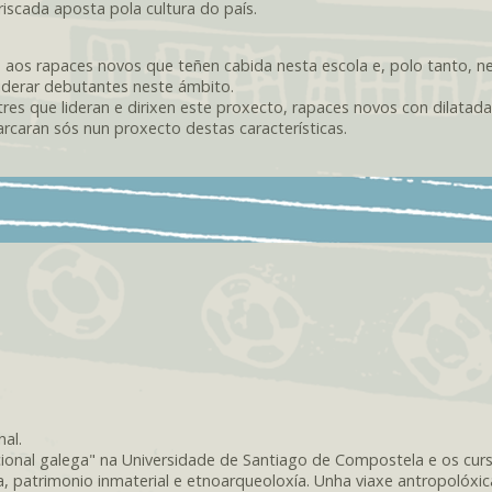
riscada aposta pola cultura do país.
a aos rapaces novos que teñen cabida nesta escola e, polo tanto, ne
iderar debutantes neste ámbito.
res que lideran e dirixen este proxecto, rapaces novos con dilatad
rcaran sós nun proxecto destas características.
nal.
icional galega" na Universidade de Santiago de Compostela e os cur
fía, patrimonio inmaterial e etnoarqueoloxía. Unha viaxe antropolóxic