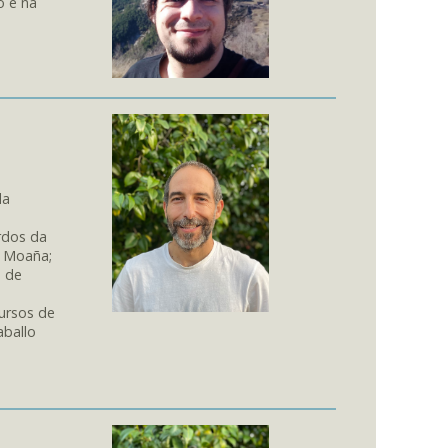
o e na
da
rdos da
e Moaña;
e de
ursos de
aballo