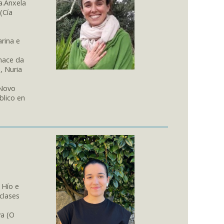
a.Anxela
(Cía
rina e
 nace da
, Nuria
 Novo
blico en
 Hío e
clases
va (O