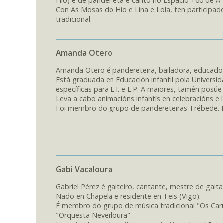
Hío) e de pandeireta e canto no Espacio +60 de A
Con As Mosas do Hío e Lina e Lola, ten participa
tradicional.
Amanda Otero
Amanda Otero é pandereteira, bailadora, educadora
Está graduada en Educación infantil pola Universi
específicas para E.I. e E.P. A maiores, tamén pos
Leva a cabo animacións infantís en celebracións e 
Foi membro do grupo de pandereteiras Trébede. Na
Gabi Vacaloura
Gabriel Pérez é gaiteiro, cantante, mestre de gaita
Nado en Chapela e residente en Teis (Vigo).
É membro do grupo de música tradicional "Os Ca
"Orquesta Neverloura".