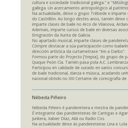
cultura e sociedade tradicional galega." e "Mitologí
gallega. Un acercamiento antropológico al patrimo
Na actualidade, dirixe o grupo Trébede e imparte c
do Castrillón. Ao longo destes anos, tamén dirixe
imparte clases de baile no Arco de Vilanova, Arda
Ademais, imparte cursos de baile en diversas asoc
Emigración da Xunta de Galicia.
No apartado musical, imparte clases de pandeireta 
Cómpre destacar a súa participación como bailarín 
dirección artística da curtametraxe “Irei a Darbo”.
Formou parte do Projecto ['trepia], do grupo de p
Quique Peón Cía. Tamén pasa pola A.C. Lembranzas d
Participou en calidade de xurado en varios concur
de baile tradicional, danza e música, acadando u
nacional obtido no XXI Certame de coreografía de
Nébeda Piñeiro
Nébeda Piñeiro é pandereteira e mestra de pandeir
É integrante das pandereteiras de Cantigas e Aga
Junkera, Xabier Díaz, Ailá ou Radio Cos.
Na actualidade dirixe ás pandeireteiras Lina e Lola