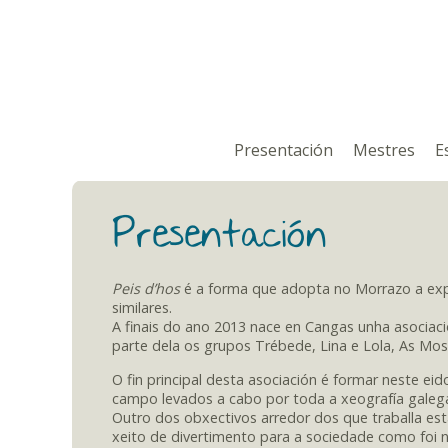
Skip to main content
Presentación
Mestres
E
You are here
Presentación
Peis d’hos
é a forma que adopta no Morrazo a ex
similares.
A finais do ano 2013 nace en Cangas unha asociaci
parte dela os grupos Trébede, Lina e Lola, As Mosa
O fin principal desta asociación é formar neste ei
campo levados a cabo por toda a xeografía galeg
Outro dos obxectivos arredor dos que traballa esta 
xeito de divertimento para a sociedade como foi