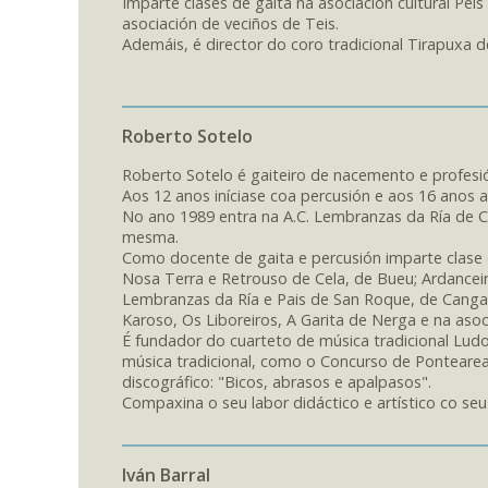
Imparte clases de gaita na asociación cultural Peis
asociación de veciños de Teis.
Ademáis, é director do coro tradicional Tirapuxa 
Roberto Sotelo
Roberto Sotelo é gaiteiro de nacemento e profesi
Aos 12 anos iníciase coa percusión e aos 16 anos 
No ano 1989 entra na A.C. Lembranzas da Ría de Ca
mesma.
Como docente de gaita e percusión imparte clase 
Nosa Terra e Retrouso de Cela, de Bueu; Ardancei
Lembranzas da Ría e Pais de San Roque, de Cangas
Karoso, Os Liboreiros, A Garita de Nerga e na aso
É fundador do cuarteto de música tradicional Lud
música tradicional, como o Concurso de Pontearea
discográfico: "Bicos, abrasos e apalpasos".
Compaxina o seu labor didáctico e artístico co se
Iván Barral