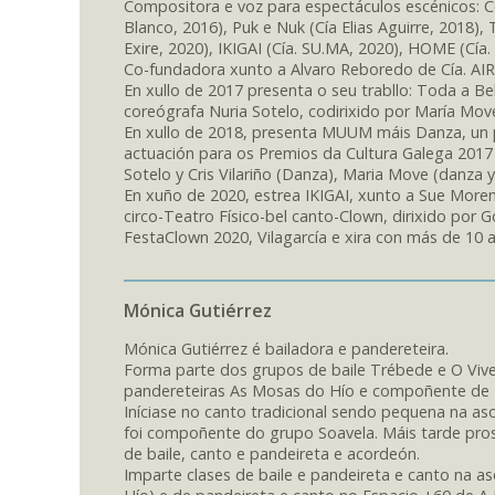
Compositora e voz para espectáculos escénicos: Co
Blanco, 2016), Puk e Nuk (Cía Elias Aguirre, 2018)
Exire, 2020), IKIGAI (Cía. SU.MA, 2020), HOME (Cía
Co-fundadora xunto a Alvaro Reboredo de Cía. AI
En xullo de 2017 presenta o seu trabllo: Toda a B
coreógrafa Nuria Sotelo, codirixido por María Move
En xullo de 2018, presenta MUUM máis Danza, un pr
actuación para os Premios da Cultura Galega 2017 
Sotelo y Cris Vilariño (Danza), Maria Move (danza y
En xuño de 2020, estrea IKIGAI, xunto a Sue More
circo-Teatro Físico-bel canto-Clown, dirixido por G
FestaClown 2020, Vilagarcía e xira con más de 10
Mónica Gutiérrez
Mónica Gutiérrez é bailadora e pandereteira.
Forma parte dos grupos de baile Trébede e O Vive
pandereteiras As Mosas do Hío e compoñente de L
Iníciase no canto tradicional sendo pequena na aso
foi compoñente do grupo Soavela. Máis tarde prosi
de baile, canto e pandeireta e acordeón.
Imparte clases de baile e pandeireta e canto na aso