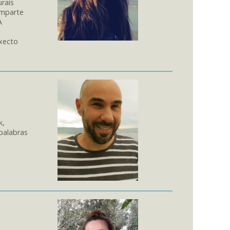
rais
imparte
A
xecto
k,
palabras