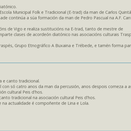
iatónico.
Escola Municipal Folk e Tradicional (E-trad) da man de Carlos Quint
ade continúa a súa formación da man de Pedro Pascual na A.F. Can
óns de Vigo e realiza sustitucións na E-trad, tanto de mestre de
parte clases de acordeón diatónico nas asociacións culturais Tras
raspés, Grupo Etnográfico A Buxaina e Trébede, e tamén forma pa
 e canto tradicional.
l con só catro anos da man da percusión, anos despois comeza a as
ón cultural Peis d'hos.
anto tradicional na asociación cultural Peis d'hos.
 na actualidade é compoñente de Lina e Lola.