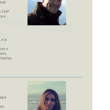
onal
o CEIP
za e
, e a
cio e
eiro.
certames
Kepa
nto