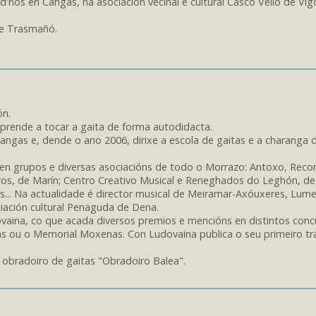
 d'hos en Cangas, na asociación veciñal e cultural Casco Vello de Vig
de Trasmañó.
ón.
aprende a tocar a gaita de forma autodidacta.
ngas e, dende o ano 2006, dirixe a escola de gaitas e a charanga 
en grupos e diversas asociacións de todo o Morrazo: Antoxo, Reco
ros, de Marín; Centro Creativo Musical e Reneghados do Leghón, d
... Na actualidade é director musical de Meiramar-Axóuxeres, Lum
ciación cultural Penaguda de Dena.
ovaina, co que acada diversos premios e mencións en distintos conc
s ou o Memorial Moxenas. Con Ludovaina publica o seu primeiro tr
u obradoiro de gaitas "Obradoiro Balea".