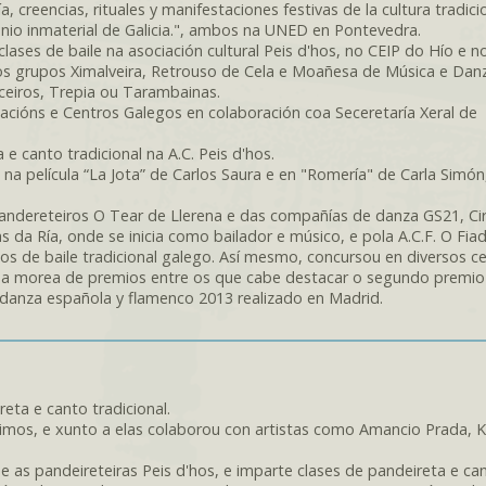
a, creencias, rituales y manifestaciones festivas de la cultura tradici
nio inmaterial de Galicia.", ambos na UNED en Pontevedra.
lases de baile na asociación cultural Peis d'hos, no CEIP do Hío e n
 os grupos Ximalveira, Retrouso de Cela e Moañesa de Música e Dan
nceiros, Trepia ou Tarambainas.
iacións e Centros Galegos en colaboración coa Seceretaría Xeral de
e canto tradicional na A.C. Peis d'hos.
na película “La Jota” de Carlos Saura e en "Romería" de Carla Simón
andereteiros O Tear de Llerena e das compañías de danza GS21, Cir
a Ría, onde se inicia como bailador e músico, e pola A.C.F. O Fiad
sos de baile tradicional galego. Así mesmo, concursou en diversos 
nha morea de premios entre os que cabe destacar o segundo premio
 danza española y flamenco 2013 realizado en Madrid.
eta e canto tradicional.
rimos, e xunto a elas colaborou con artistas como Amancio Prada, 
 e as pandeireteiras Peis d'hos, e imparte clases de pandeireta e ca